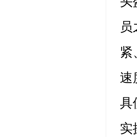
头
员
紧
速
具
实