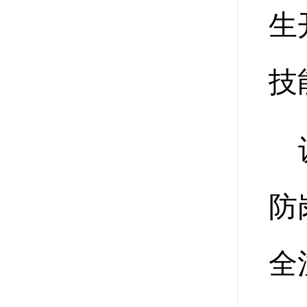
生
技
防
全