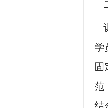
学
固
范
结