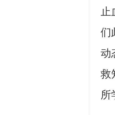
止
们
动
救
所