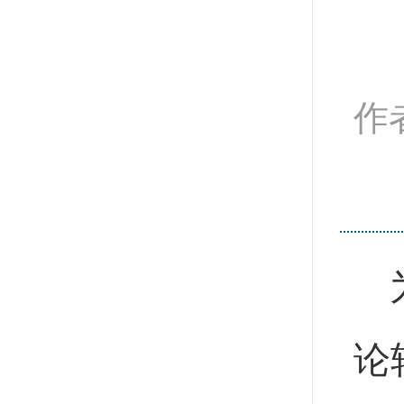
作
为
论