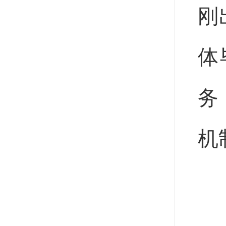
刚
体
务
机