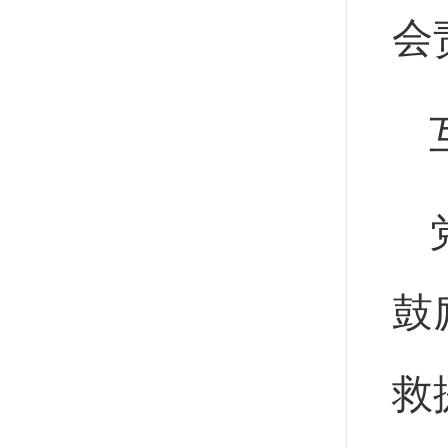
会
鼓
救