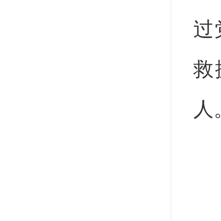
过
救
人