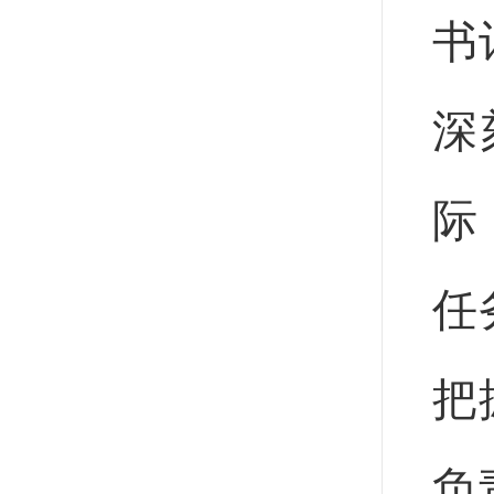
书
深
际
任
把
负