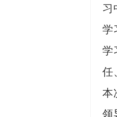
习
学
学
任
本
领