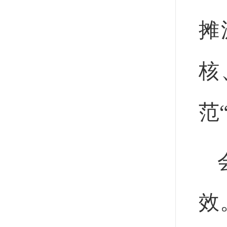
摊
核
范
效