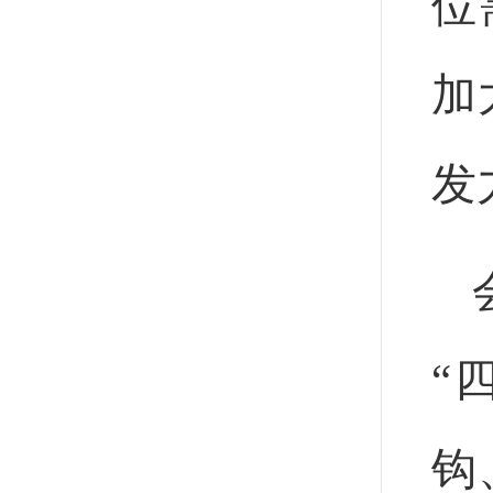
位
加
发
“
钩