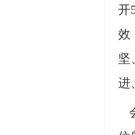
开
效
坚
进