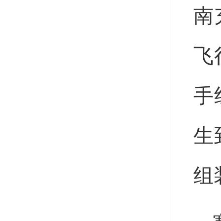
南
飞
手
生
组