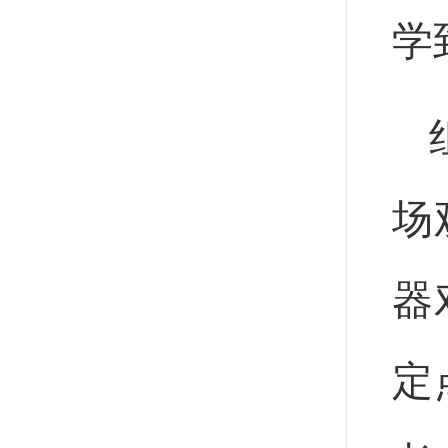
学
场
器
定