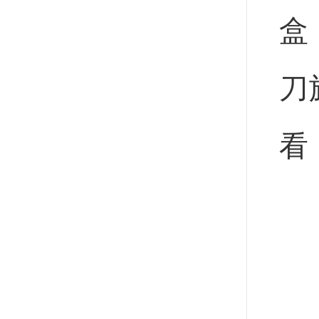
盒
刀
看