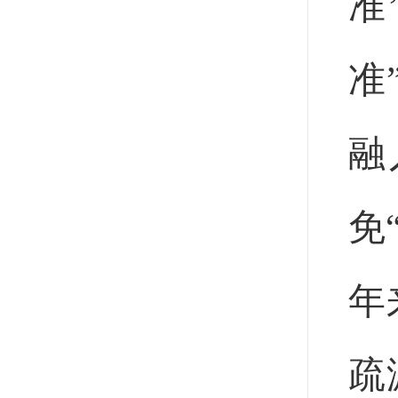
准
准
融
免
年
疏