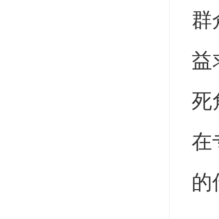
群
益
死
在
的