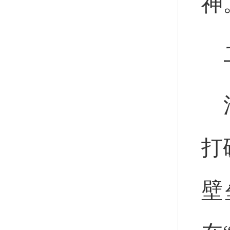
神
打
壁