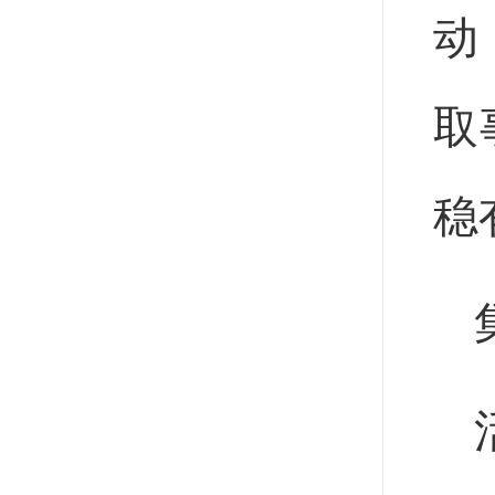
动
取
稳