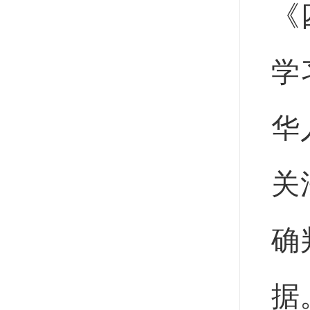
《
学
华
关
确
据