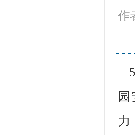
作
园
力