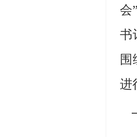
会
书
围
进